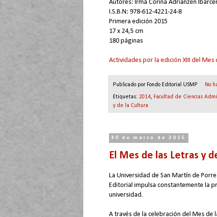
Autores: Irma Corina Adrianzén Ibárce
I.S.B.N: 978-612-4221-24-8
Primera edición 2015
17 x 24,5 cm
180 páginas
Actividades por la edición XIII del Mes 
Publicado por
Fondo Editorial USMP
No h
Etiquetas:
2014
,
Facultad de Ciencias Admi
y de la Cultura
30 de marzo de 2015
El Mes de las Letras y d
La Universidad de San Martín de Porre
Editorial impulsa constantemente la pr
universidad.
A través de la celebración del Mes de 