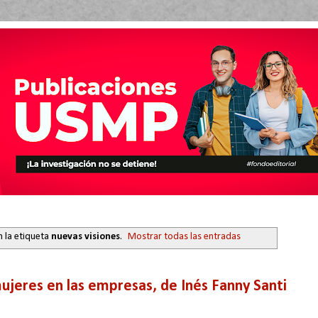
 la etiqueta
nuevas visiones
.
Mostrar todas las entradas
mujeres en las empresas, de Inés Fanny Santi