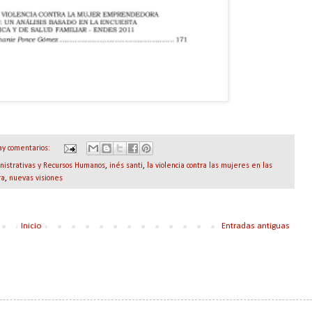
ay comentarios:
nistrativas y Recursos Humanos
,
inés santi
,
la violencia contra las mujeres en las
ra
,
nuevas visiones
Inicio
Entradas antiguas