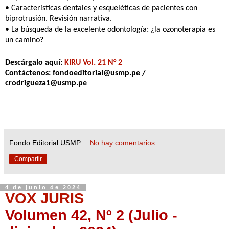
•
Características dentales y esqueléticas de pacientes con
biprotrusión.
Revisión narrativa.
•
La búsqueda de la excelente odontología: ¿la ozonoterapia es
un
camino?
Descárgalo
aquí:
KIRU Vol. 21 N° 2
Contáctenos: fondoeditorial@usmp.pe /
crodrigueza1@usmp.pe
Fondo Editorial USMP
No hay comentarios:
Compartir
4 de junio de 2024
VOX JURIS
Volumen 42, Nº 2 (Julio -